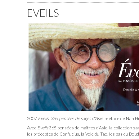
EVEILS
2007
Eveils, 365 pensées de sages d’Asie
, préface de Nan Hua
Avec
Eveils
365 pensées de maîtres d’Asie, la collection sa
les préceptes de Confucius, la Voie du Tao, les pas du Bo