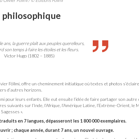
livier Föllmi / © Editions Föllmi
e philosophique
le ans, la guerre plaît aux peuples querelleurs,
d son temps à faire les étoiles et les fleurs.
Victor Hugo (1802 – 1885)
ier Föllmi, offre un cheminement initiatique où textes et photos s’éclaire
vers d’autres horizons.
mi pour leurs enfants. Elle eut ensuite l’idée de faire partager son autre 
vres suivants sur l’Inde, l’Afrique, l’Amérique Latine, l’Extrème-Orient, l
 Sagesses ».
, traduits en 7 langues, dépasseront les 1 800 000 exemplaires.
uvrir ; chaque année, durant 7 ans, un nouvel ouvrage.