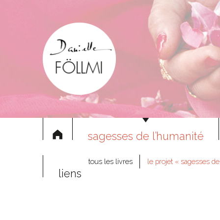
sagesses de l’humanité
tous les livres
le projet « sagesses de
liens