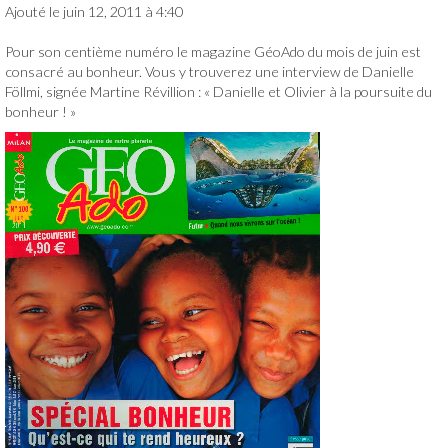
Ajouté le juin 12, 2011 à 4:40
Bibliographie
Pour son centième numéro le magazine GéoAdo du mois de juin est
Un nouveau défi
consacré au bonheur. Vous y trouverez une interview de Danielle
Föllmi, signée Martine Révillion : « Danielle et Olivier à la poursuite du
Danielle Follmi
bonheur ! »
Un nouveau défi
Humanitaire
L’association HOPE
Les parrainages de Hope
Le site de HOPE
Le logo
Actualités
Contact