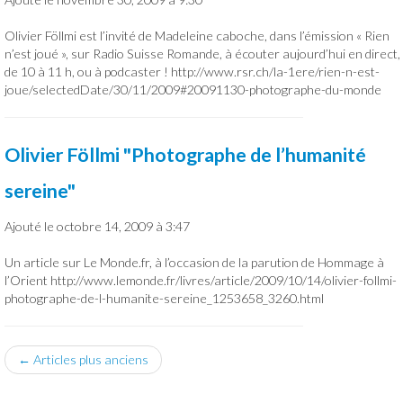
Olivier Föllmi est l’invité de Madeleine caboche, dans l’émission « Rien
n’est joué », sur Radio Suisse Romande, à écouter aujourd’hui en direct,
de 10 à 11 h, ou à podcaster ! http://www.rsr.ch/la-1ere/rien-n-est-
joue/selectedDate/30/11/2009#20091130-photographe-du-monde
Olivier Föllmi "Photographe de l’humanité
sereine"
Ajouté le octobre 14, 2009 à 3:47
Un article sur Le Monde.fr, à l’occasion de la parution de Hommage à
l’Orient http://www.lemonde.fr/livres/article/2009/10/14/olivier-follmi-
photographe-de-l-humanite-sereine_1253658_3260.html
← Articles plus anciens